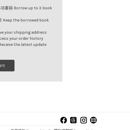
Borrow up to 3 book
p the borrowed book
our shipping address
 your order history
ve the latest update
nt