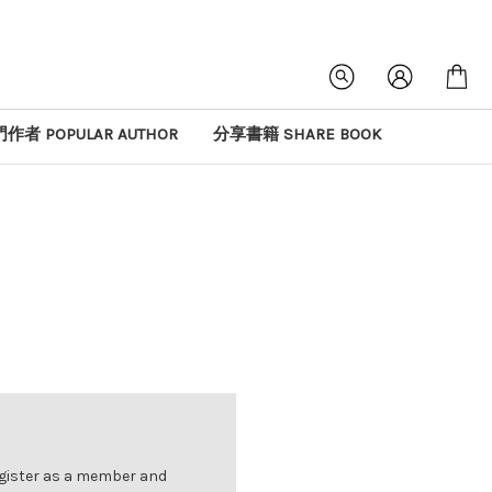
作者 POPULAR AUTHOR
分享書籍 SHARE BOOK
r as a member and