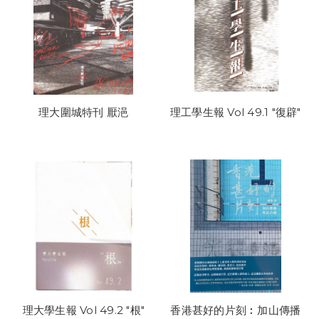
理大圍城特刊 厭浥
理工學生報 Vol 49.1 "復辟"
理大學生報 Vol 49.2 "根"
香港甚好的片刻︰加山傳播