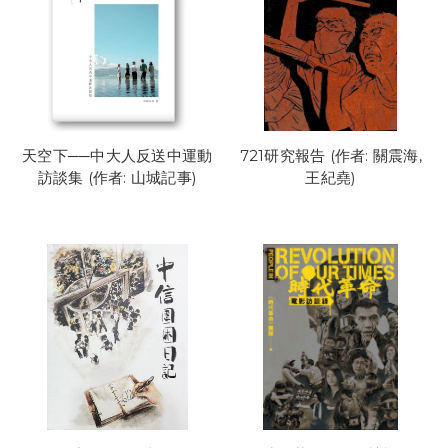
天空下──中大人反送中運動
721研究報告 (作者: 關震海,
訪談集 (作者: 山城記事)
王紀堯)