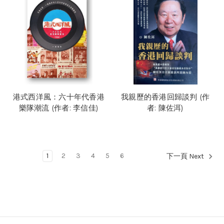
港式西洋風：六十年代香港
我親歷的香港回歸談判 (作
樂隊潮流 (作者: 李信佳)
者: 陳佐洱)
1
2
3
4
5
6
下一頁 Next