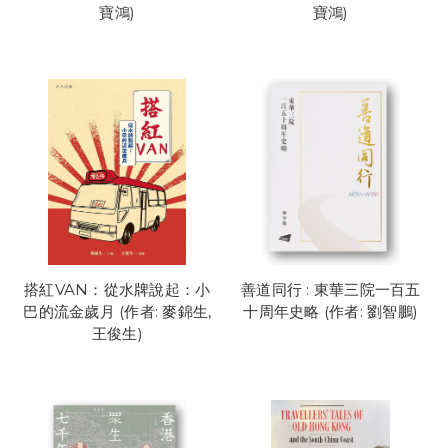
寶鴻)
寶鴻)
搭紅VAN：從水牌說起：小
善道同行 : 東華三院一百五
巴的流金歲月 (作者: 麥錦生,
十周年史略 (作者: 劉智鵬)
王俊生)