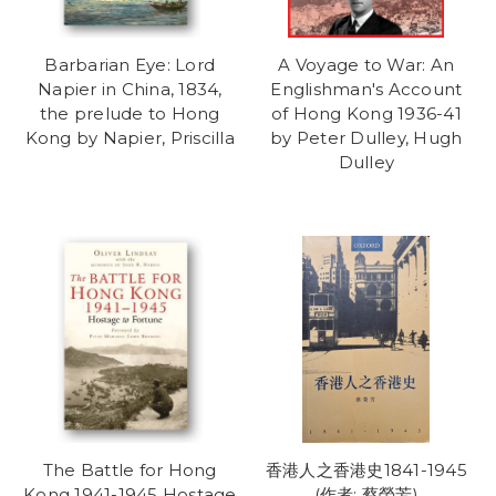
Barbarian Eye: Lord
A Voyage to War: An
Napier in China, 1834,
Englishman's Account
the prelude to Hong
of Hong Kong 1936-41
Kong by Napier, Priscilla
by Peter Dulley, Hugh
Dulley
The Battle for Hong
香港人之香港史1841-1945
Kong 1941-1945 Hostage
(作者: 蔡榮芳)