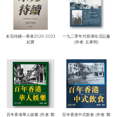
未完待續—香港2020-2023
一九二零年代長洲生活記趣
紀實
(作者: 丘東明)
百年香港華人娛樂 (作者: 鄭
百年香港中式飲食 (作者: 鄭