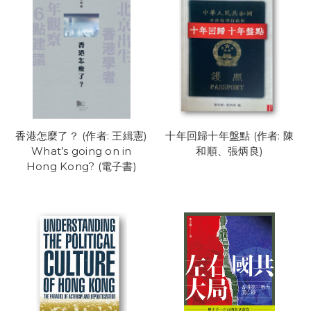
香港怎麼了？ (作者: 王緝憲)
十年回歸十年盤點 (作者: 陳
What’s going on in
和順、張炳良)
Hong Kong? (電子書)