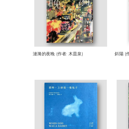
漣漪的夜晚 (作者: 木皿泉)
斜陽 (