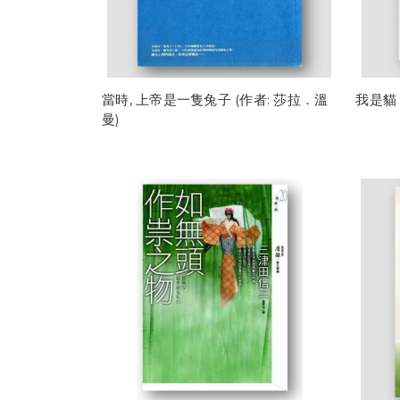
當時, 上帝是一隻兔子 (作者: 莎拉．溫
我是貓 
曼)