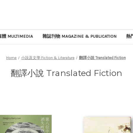
體 MULTIMEDIA
雜誌刊物 MAGAZINE & PUBLICATION
熱門
Home
小說及文學 Fiction & Literature
翻譯小說 Translated Fiction
翻譯小說 Translated Fiction