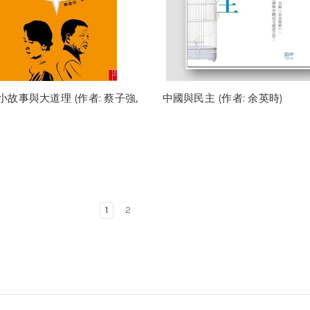
小故事與大道理 (作者: 蔡子強,
中國與民主 (作者: 余英時)
)
1
2