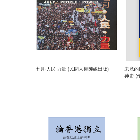
七月·人民·力量 (民間人權陣線出版)
未竟的
神史 (