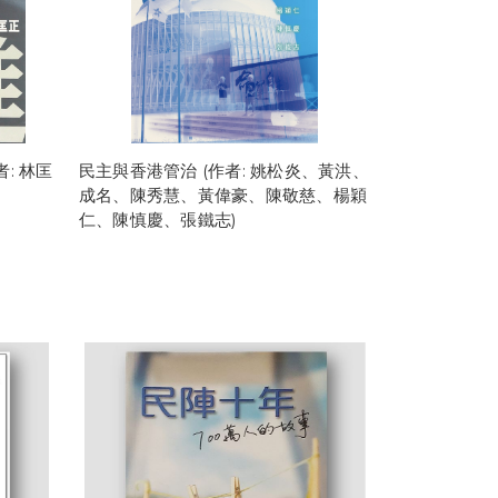
: 林匡
民主與香港管治 (作者: 姚松炎、黃洪、
成名、陳秀慧、黃偉豪、陳敬慈、楊穎
仁、陳慎慶、張鐵志)