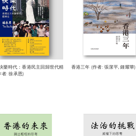
快樂時代：香港民主回歸世代精
香港三年 (作者: 張潔平, 鍾耀華)
作者: 徐承恩)