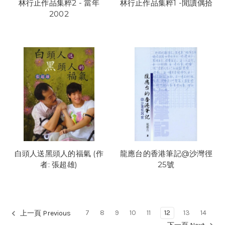
林行止作品集粹2 - 當年
林行止作品集粹1 -閒讀偶拾
2002
白頭人送黑頭人的福氣 (作
龍應台的香港筆記@沙灣徑
者: 張超雄)
25號
7
8
9
10
11
12
13
14
上一頁 Previous