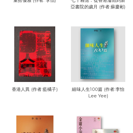
重拾優雅 (作者: 李怡)
七十雜憶：從香港淪陷到新
亞書院的歲月 (作者:蘇慶彬)
香港人異 (作者:藍橘子)
細味人生100篇 (作者:李怡
Lee Yee)