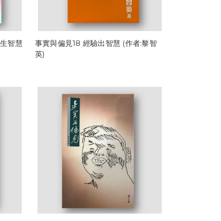
生智慧
事實與偏見18 經驗出智慧 (作者:黎智
英)