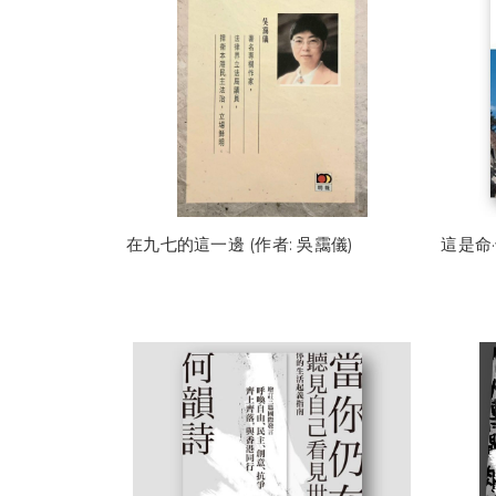
在九七的這一邊 (作者: 吳靄儀)
這是命·