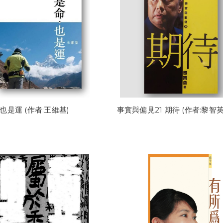
也是運 (作者:王維基)
事實與偏見21 期待 (作者:黎智英