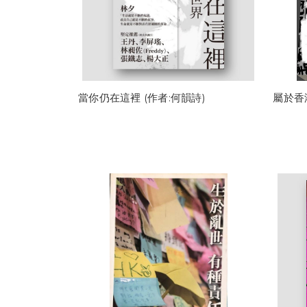
當你仍在這裡 (作者:何韻詩)
屬於香港