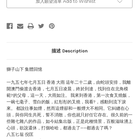
加入願望清單 Add to Wishlist
描述 Description
獅子山下 集體回憶
一九五七年七月五日 香港 大雨 這年二十二歲，由蛇頭安排，我離
開澳門偷渡去香港，七月五日凌晨，終於到達，找到住在北角模
範?的父母，這一天，大雨如注。 我來到香港，第一次食叉燒飯，
一碗七毫子、雪白的飯，紅彤彤的叉燒，我看?，感動到流下淚
來。 都說往事如煙，然而這煙卻和一般煙大不相同。它糾纏在心
頭，與你同生共死，誓不消散，你也就只好任它存在。很久前的一
些雜七雜八的作品，如今結集出版，正是此種情景，百般滋味湧上
心頭，欲說還休，打個哈哈，都過去了——都過去了嗎？
八五匕翁 倪匡