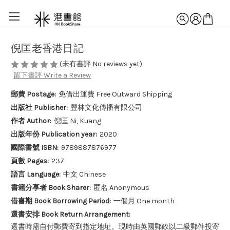
倪匡老香港日記
(未有書評 No reviews yet)
留下書評 Write a Review
郵費 Postage:
免借出運費 Free Outward Shipping
出版社 Publisher:
豐林文化傳播有限公司
作者 Author:
倪匡 Ni, Kuang
出版年份 Publication year:
2020
國際書號 ISBN:
9789887876977
頁數 Pages:
237
語言 Language:
中文 Chinese
書籍分享者 Book Sharer:
匿名 Anonymous
借書期 Book Borrowing Period:
一個月 One month
還書安排 Book Return Arrangement:
還書時需自付郵費寄到指定地址。現時由英國郵政以二級郵件投寄