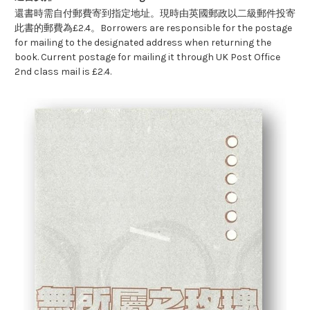
還書時需自付郵費寄到指定地址。現時由英國郵政以二級郵件投寄
此書的郵費為£2.4。Borrowers are responsible for the postage
for mailing to the designated address when returning the
book. Current postage for mailing it through UK Post Office
2nd class mail is £2.4.