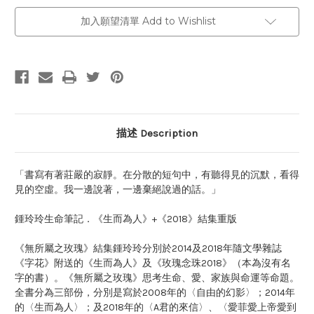
加入願望清單 Add to Wishlist
描述 Description
「書寫有著莊嚴的寂靜。在分散的短句中，有聽得見的沉默，看得
見的空虛。我一邊說著，一邊棄絕說過的話。」
鍾玲玲生命筆記．《生而為人》+《2018》結集重版
《無所屬之玫瑰》結集鍾玲玲分別於2014及2018年隨文學雜誌
《字花》附送的《生而為人》及《玫瑰念珠2018》（本為沒有名
字的書）。《無所屬之玫瑰》思考生命、愛、家族與命運等命題。
全書分為三部份，分別是寫於2008年的〈自由的幻影〉；2014年
的〈生而為人〉；及2018年的〈A君的來信〉、〈愛菲愛上帝愛到