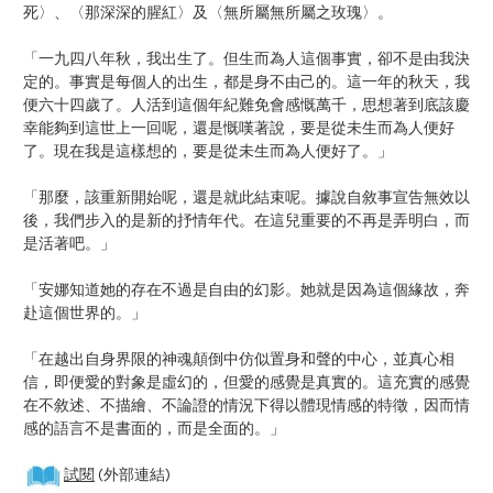
死〉、〈那深深的腥紅〉及〈無所屬無所屬之玫瑰〉。
「一九四八年秋，我出生了。但生而為人這個事實，卻不是由我決
定的。事實是每個人的出生，都是身不由己的。這一年的秋天，我
便六十四歲了。人活到這個年紀難免會感慨萬千，思想著到底該慶
幸能夠到這世上一回呢，還是慨嘆著說，要是從未生而為人便好
了。現在我是這樣想的，要是從未生而為人便好了。」
「那麼，該重新開始呢，還是就此結束呢。據說自敘事宣告無效以
後，我們步入的是新的抒情年代。在這兒重要的不再是弄明白，而
是活著吧。」
「安娜知道她的存在不過是自由的幻影。她就是因為這個緣故，奔
赴這個世界的。」
「在越出自身界限的神魂顛倒中仿似置身和聲的中心，並真心相
信，即便愛的對象是虛幻的，但愛的感覺是真實的。這充實的感覺
在不敘述、不描繪、不論證的情況下得以體現情感的特徵，因而情
感的語言不是書面的，而是全面的。」
試閱
(外部連結)