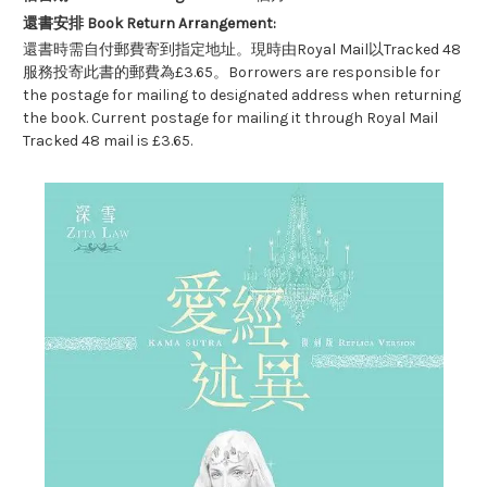
還書安排 Book Return Arrangement:
還書時需自付郵費寄到指定地址。現時由Royal Mail以Tracked 48
服務投寄此書的郵費為£3.65。Borrowers are responsible for
the postage for mailing to designated address when returning
the book. Current postage for mailing it through Royal Mail
Tracked 48 mail is £3.65.