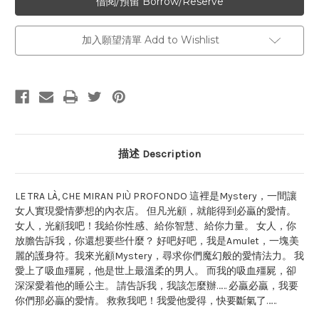
加入願望清單 Add to Wishlist
描述 Description
LE TRA LÀ, CHE MIRAN PIÙ PROFONDO 這裡是Mystery，一間讓
女人實現愛情夢想的內衣店。 但凡光顧，就能得到必贏的愛情。
女人，光顧我吧！我給你性感、給你智慧、給你力量。 女人，你
放膽告訴我，你還想要些什麼？ 好吧好吧，我是Amulet，一塊美
麗的護身符。我來光顧Mystery，尋求你們魔幻般的愛情法力。 我
愛上了吸血殭屍，他是世上最溫柔的男人。 而我的吸血殭屍，卻
深深愛着他的睡公主。 請告訴我，我該怎麼辦…… 必贏必贏，我要
你們那必贏的愛情。 救救我吧！我愛他愛得，快要斷氣了……