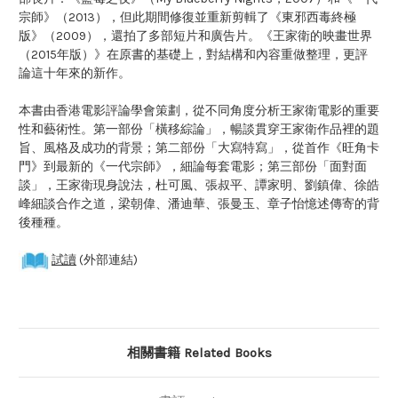
宗師》（2013），但此期間修復並重新剪輯了《東邪西毒終極
版》（2009），還拍了多部短片和廣告片。《王家衛的映畫世界
（2015年版）》在原書的基礎上，對結構和內容重做整理，更評
論這十年來的新作。
本書由香港電影評論學會策劃，從不同角度分析王家衛電影的重要
性和藝術性。第一部份「橫移綜論」，暢談貫穿王家衛作品裡的題
旨、風格及成功的背景；第二部份「大寫特寫」，從首作《旺角卡
門》到最新的《一代宗師》，細論每套電影；第三部份「面對面
談」，王家衛現身說法，杜可風、張叔平、譚家明、劉鎮偉、徐皓
峰細談合作之道，梁朝偉、潘迪華、張曼玉、章子怡憶述傳寄的背
後種種。
試讀
(外部連結)
相關書籍 Related Books