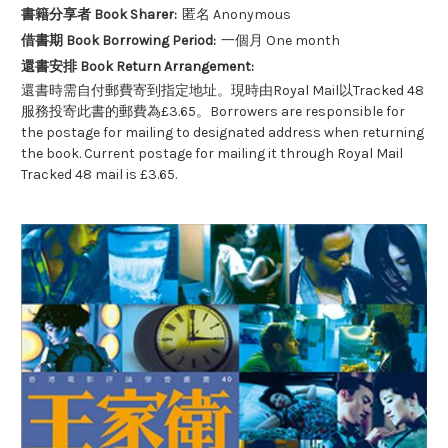
書籍分享者 Book Sharer:
匿名 Anonymous
借書期 Book Borrowing Period:
一個月 One month
還書安排 Book Return Arrangement:
還書時需自付郵費寄到指定地址。現時由Royal Mail以Tracked 48
服務投寄此書的郵費為£3.65。Borrowers are responsible for
the postage for mailing to designated address when returning
the book. Current postage for mailing it through Royal Mail
Tracked 48 mail is £3.65.