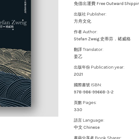
免借出運費 Free Outward Shippi
出版社 Publisher:
方舟文化
作者 Author:
Stefan Zweig 史蒂芬．褚威格
翻譯 Translator:
姜乙
出版年份 Publication year:
2021
國際書號 ISBN:
978-986-99668-3-2
頁數 Pages:
330
語言 Language:
中文 Chinese
書藉分享者 Book Sharer: