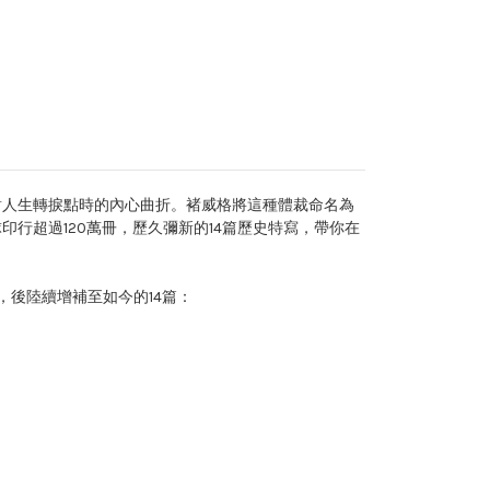
人物面對人生轉捩點時的內心曲折。褚威格將這種體裁命名為
行超過120萬冊，歷久彌新的14篇歷史特寫，帶你在
，後陸續增補至如今的14篇：