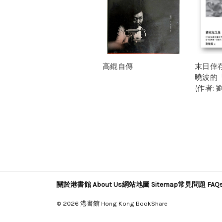
高錕自傳
末日倖
曉波的
(作者: 
關於港書館 About Us
網站地圖 Sitemap
常見問題 FAQ
© 2026 港書館 Hong Kong BookShare