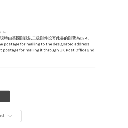
nt:
現時由英國郵政以二級郵件投寄此書的郵費為£2.4。
he postage for mailing to the designated address
t postage for mailing it through UK Post Office 2nd
st