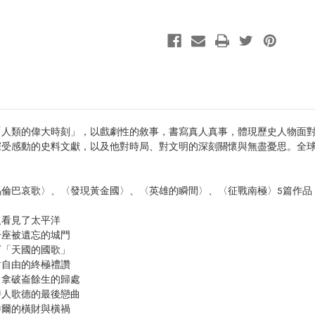
chheit，意指「人類的偉大時刻」，以戲劇性的敘事，書寫真人真事，體現歷史
受感動的史料文獻，以及他對時局、對文明的深刻關懷與無盡憂思。全球印
馬倫巴哀歌〉、〈發現黃金國〉、〈英雄的瞬間〉、〈征戰南極〉5篇作品
看見了太平洋
座被遺忘的城門
「天國的國歌」
自由的終極禮讚
拿破崙餘生的歸處
人歌德的最後戀曲
爾的橫財與橫禍