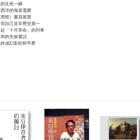
的生死一瞬
西洋的海底電纜
黑暗》書寫尾聲
現自己並非歷史第一
起「十月革命」的列車
和的失敗嘗試
終成幻影的和平夢