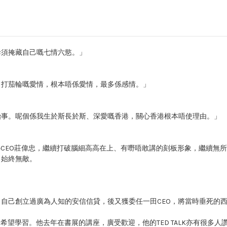
毋須掩藏自己嘅七情六慾。」
日打茄輪嘅愛情，根本唔係愛情，最多係感情。」
治事。呢個係我生於斯長於斯、深愛嘅香港，關心香港根本唔使理由。」
心CEO莊偉忠，繼續打破腦細高高在上、有嘢唔敢講的刻板形象，繼續無
，始終無敵。
自己創立過廣為人知的安信信貸，後又獲委任一田CEO，將當時垂死的
希望學習。他去年在書展的講座，廣受歡迎，他的TED TALK亦有很多