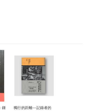
 鍾
獨行的距離—記錄者的