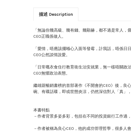
描述 Description
「無論你幾高級、幾有錢、幾顯赫，都不過是常人，
CEO正職係做人。
「愛情，唔應該擺喺心入面等發霉，計我話，唔係日
CEO公然談情說愛。
「日常嘅衣食住行教育衛生治安就業，無一樣唔關政
CEO無懼政治表態。
繼雄踞暢銷書榜的首部著作《不開會的CEO》後，良
碗、有碟話碟，即或世態炎涼，仍然深信對人「真」
本書特點
－作者背景多姿多彩，包括在不同的投資銀行工作過，
－作者被稱為良心CEO，他的成功管理哲學，很多人會