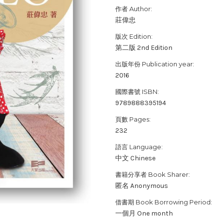
作者 Author:
莊偉忠
版次 Edition:
第二版 2nd Edition
出版年份 Publication year:
2016
國際書號 ISBN:
9789888395194
頁數 Pages:
232
語言 Language:
中文 Chinese
書籍分享者 Book Sharer:
匿名 Anonymous
借書期 Book Borrowing Period:
一個月 One month