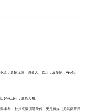
所不談，真情流露，講做人、政治，及愛情，有碗話
西田起死回生，廣為人知。
人讚常非常，被指充滿演講天份。更是傳媒（尤其蘋果日