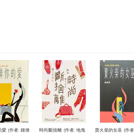
愛 (作者: 鍾偉
時尚斷捨離 (作者: 地曳
賣火柴的女巫 (作者: