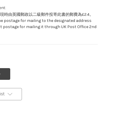
nt:
現時由英國郵政以二級郵件投寄此書的郵費為£2.4。
he postage for mailing to the designated address
t postage for mailing it through UK Post Office 2nd
st