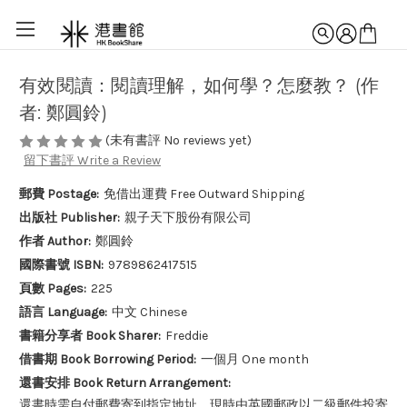
有效閱讀：閱讀理解，如何學？怎麼教？ (作
者: 鄭圓鈴)
(未有書評 No reviews yet)
留下書評 Write a Review
郵費 Postage:
免借出運費 Free Outward Shipping
出版社 Publisher:
親子天下股份有限公司
作者 Author:
鄭圓鈴
國際書號 ISBN:
9789862417515
頁數 Pages:
225
語言 Language:
中文 Chinese
書籍分享者 Book Sharer:
Freddie
借書期 Book Borrowing Period:
一個月 One month
還書安排 Book Return Arrangement:
還書時需自付郵費寄到指定地址。現時由英國郵政以二級郵件投寄