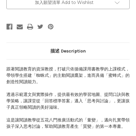
加入願望清單 Add to Wishlist
描述 Description
跟著閱讀教育的資深教授，打破只依循備課用書教學的上課模式，
帶領學生搭建「蜘蛛式」的主動閱讀鷹架，進而具備「蜜蜂式」的
創造性閱讀能力。
透過示範選文與實際操作，提供最有效的學習地圖、提問口訣與教
學策略，讓課堂從「回答標準答案」邁入「思考與討論」，更讓孩
子真正領略閱讀的美好滋味。
這是讓閱讀教學從五花八門推廣活動式的「量變」，邁向扎實帶領
孩子深入思考討論，幫助閱讀教育產生「質變」的第一本專書。