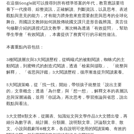
在這個Google就可以搜尋到所有標準答案的年代，教育應該要培
養下一代搜尋、綜整資訊，正確解讀、判斷資訊，以及思考、表述
觀點與意見的能力，才有能力躋身愈來愈需要創意與思考的全球化
舞台。而國語文教師如何跳脫傳統國文課只是形音義辨識、美言佳
句修辭介紹的講授式語文教學，漸次轉為透過「有效提問」，幫助
學生學會「有效閱讀」，本書提供了務實可行的示範性做法。
本書重點內容包括：
3種閱讀層次與3大閱讀歷程，從螞蟻式的被動閱讀，蜘蛛式的主
動閱讀，到蜜蜂式的創造式閱讀，透過「檢索與擷取」、「統整與
解釋」、「省思與評鑑」3大閱讀歷程，循序漸進提升閱讀素養。
5大閱讀策略，從「找一找」開始，帶領孩子統整並「說出主要
的」文章概念；透過「為什麼」與「想一想」，解釋文本的表層訊
息與深層涵義，並用「你認為」再次思考，學習推論與省思，說出
觀點與看法。
3大文體8類文本，從圖表、知識短文與文學作品3大文體出發，再
細分為數字表、統計圖、分類圖、說明類文章、評論類文章、散
文、小說與戲劇等8種文本，各自說明可使用的閱讀策略、有效的