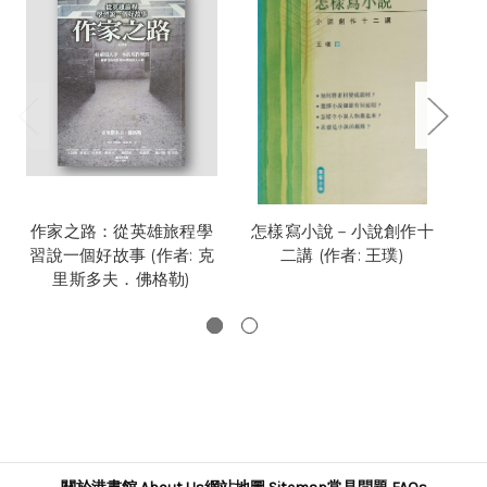
作家之路：從英雄旅程學
怎樣寫小說－小說創作十
寫
習說一個好故事 (作者: 克
二講 (作者: 王璞)
4
里斯多夫．佛格勒)