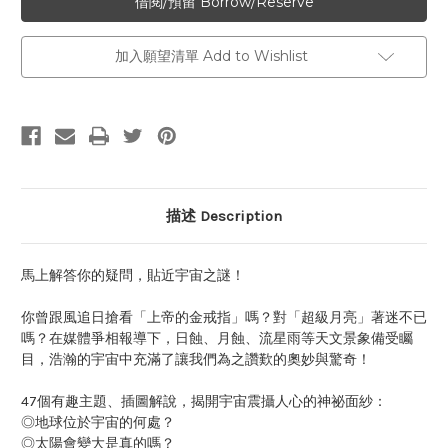
加入願望清單 Add to Wishlist
描述 Description
馬上解答你的疑問，貼近宇宙之謎！
你曾跟風追日搶看「上帝的金戒指」嗎？對「超級月亮」著迷不已
嗎？在媒體爭相報導下，日蝕、月蝕、流星雨等天文景象備受矚
目，浩瀚的宇宙中充滿了讓我們為之讚歎的奧妙與驚奇！
47個有趣主題、插圖解說，揭開宇宙震攝人心的神祕面紗：
◎地球位於宇宙的何處？
◎太陽會變大是真的嗎？