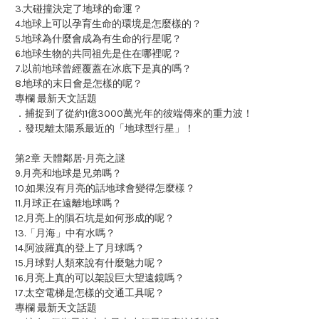
3.大碰撞決定了地球的命運？
4.地球上可以孕育生命的環境是怎麼樣的？
5.地球為什麼會成為有生命的行星呢？
6.地球生物的共同祖先是住在哪裡呢？
7.以前地球曾經覆蓋在冰底下是真的嗎？
8.地球的末日會是怎樣的呢？
專欄 最新天文話題
．捕捉到了從約1億3000萬光年的彼端傳來的重力波！
．發現離太陽系最近的「地球型行星」！
第2章 天體鄰居‧月亮之謎
9.月亮和地球是兄弟嗎？
10.如果沒有月亮的話地球會變得怎麼樣？
11.月球正在遠離地球嗎？
12.月亮上的隕石坑是如何形成的呢？
13.「月海」中有水嗎？
14.阿波羅真的登上了月球嗎？
15.月球對人類來說有什麼魅力呢？
16.月亮上真的可以架設巨大望遠鏡嗎？
17.太空電梯是怎樣的交通工具呢？
專欄 最新天文話題