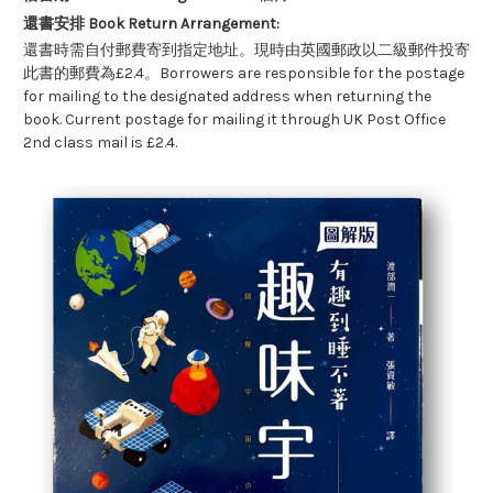
還書安排 Book Return Arrangement:
還書時需自付郵費寄到指定地址。現時由英國郵政以二級郵件投寄
此書的郵費為£2.4。Borrowers are responsible for the postage
for mailing to the designated address when returning the
book. Current postage for mailing it through UK Post Office
2nd class mail is £2.4.