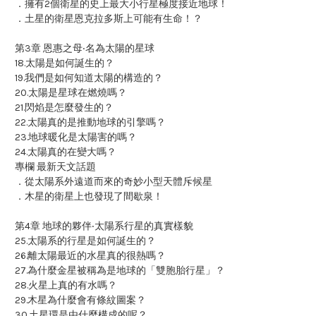
．擁有2個衛星的史上最大小行星極度接近地球！
．土星的衛星恩克拉多斯上可能有生命！？
第3章 恩惠之母‧名為太陽的星球
18.太陽是如何誕生的？
19.我們是如何知道太陽的構造的？
20.太陽是星球在燃燒嗎？
21.閃焰是怎麼發生的？
22.太陽真的是推動地球的引擎嗎？
23.地球暖化是太陽害的嗎？
24.太陽真的在變大嗎？
專欄 最新天文話題
．從太陽系外遠道而來的奇妙小型天體斥候星
．木星的衛星上也發現了間歇泉！
第4章 地球的夥伴‧太陽系行星的真實樣貌
25.太陽系的行星是如何誕生的？
26.離太陽最近的水星真的很熱嗎？
27.為什麼金星被稱為是地球的「雙胞胎行星」？
28.火星上真的有水嗎？
29.木星為什麼會有條紋圖案？
30.土星環是由什麼構成的呢？