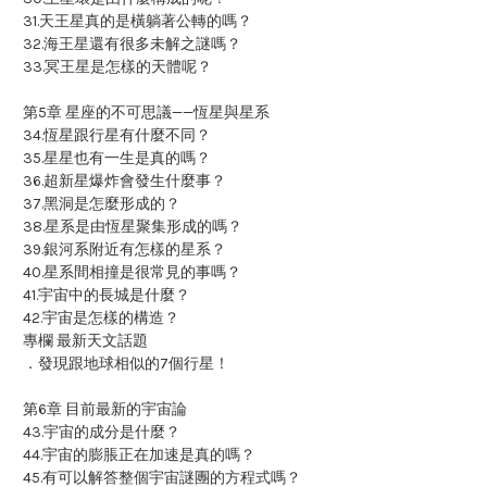
31.天王星真的是橫躺著公轉的嗎？
32.海王星還有很多未解之謎嗎？
33.冥王星是怎樣的天體呢？
第5章 星座的不可思議——恆星與星系
34.恆星跟行星有什麼不同？
35.星星也有一生是真的嗎？
36.超新星爆炸會發生什麼事？
37.黑洞是怎麼形成的？
38.星系是由恆星聚集形成的嗎？
39.銀河系附近有怎樣的星系？
40.星系間相撞是很常見的事嗎？
41.宇宙中的長城是什麼？
42.宇宙是怎樣的構造？
專欄 最新天文話題
．發現跟地球相似的7個行星！
第6章 目前最新的宇宙論
43.宇宙的成分是什麼？
44.宇宙的膨脹正在加速是真的嗎？
45.有可以解答整個宇宙謎團的方程式嗎？