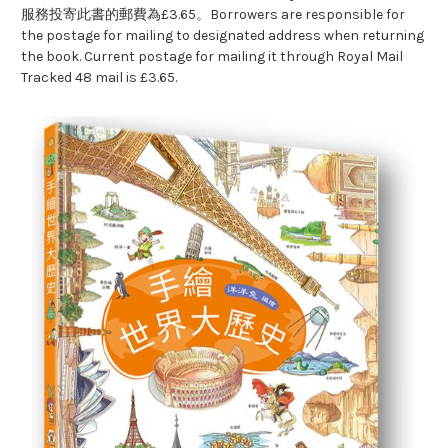
服務投寄此書的郵費為£3.65。Borrowers are responsible for
the postage for mailing to designated address when returning
the book. Current postage for mailing it through Royal Mail
Tracked 48 mail is £3.65.