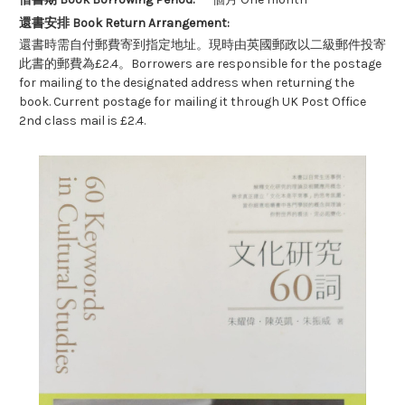
還書安排 Book Return Arrangement:
還書時需自付郵費寄到指定地址。現時由英國郵政以二級郵件投寄
此書的郵費為£2.4。Borrowers are responsible for the postage
for mailing to the designated address when returning the
book. Current postage for mailing it through UK Post Office
2nd class mail is £2.4.