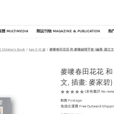
體 MULTIMEDIA
雜誌刊物 MAGAZINE & PUBLICATION
熱門
Children's Book
Age 5-10 歲
麥嘜春田花花 和 麥嘜絨裡手套 (編著: 謝立文,
麥嘜春田花花 和 
文, 插畫: 麥家碧)
(未有書評 No review
郵費 Postage:
免借出運費 Free Outward Shippi