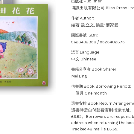
出版社 Publisher:
博識出版有限公司 Bliss Press Ltd
作者 Author:
編著:
謝立文
, 插畫: 麥家碧
國際書號 ISBN:
9623402368 / 9623402376
語言 Language:
中文 Chinese
書籍分享者 Book Sharer:
Mei Ling
借書期 Book Borrowing Period:
一個月 One month
還書安排 Book Return Arrangeme
還書時需自付郵費寄到指定地址。現時由
£3.65。Borrowers are responsible
address when returning the book
Tracked 48 mail is £3.65.