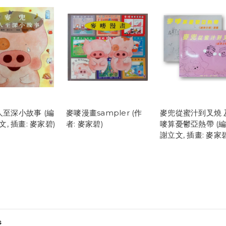
至深小故事 (編
麥嘜漫畫sampler (作
麥兜從蜜汁到叉燒 
文, 插畫: 麥家碧)
者: 麥家碧)
嘜算憂鬱亞熱帶 (編
謝立文, 插畫: 麥家
s