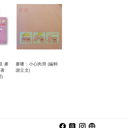
及 麥
麥嘜：小心肉滑 (編輯:
著:
謝立文)
碧)