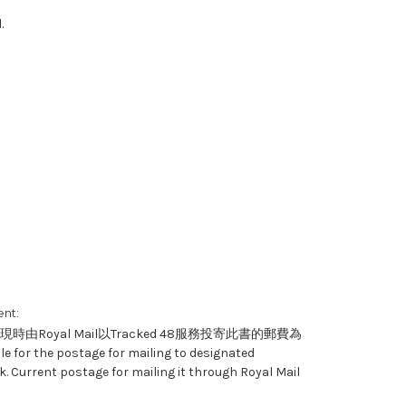
.
nt:
Royal Mail以Tracked 48服務投寄此書的郵費為
 for the postage for mailing to designated
. Current postage for mailing it through Royal Mail