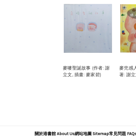
麥嘜聖誕故事 (作者: 謝
麥兜感人
立文, 插畫: 麥家碧)
著: 謝立
關於港書館 About Us
網站地圖 Sitemap
常見問題 FAQ