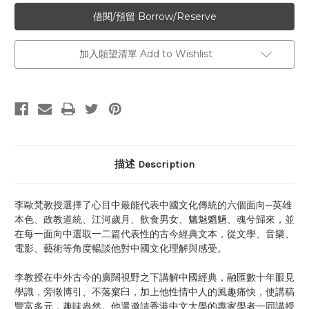
加入願望清單 Add to Wishlist
描述 Description
李歐梵教授選擇了心目中最能代表中國文化傳統的六個面向─英雄
本色、政教道統、江河歲月、飲食男女、魑魅魍魎、魂兮歸來，並
在每一面向中選取一二篇代表性的古今經典文本，從文學、音樂、
電影、藝術等角度暢談他對中國文化理解與感受。
李教授在中外古今的廣闊視野之下講解中國經典，融匯數十年眼見
學識，旁徵博引、不落窠臼，加上他性情中人的風趣痛快，使講稿
豐富多元，趣味盎然。他還邀請香港中文大學的專家學者一同講授