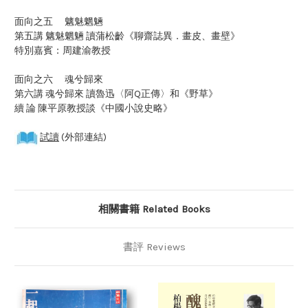
面向之五 魑魅魍魎
第五講 魑魅魍魎 讀蒲松齡《聊齋誌異．畫皮、畫壁》
特別嘉賓：周建渝教授
面向之六 魂兮歸來
第六講 魂兮歸來 讀魯迅〈阿Q正傳〉和《野草》
續 論 陳平原教授談《中國小說史略》
試讀
(外部連結)
相關書籍 Related Books
書評 Reviews