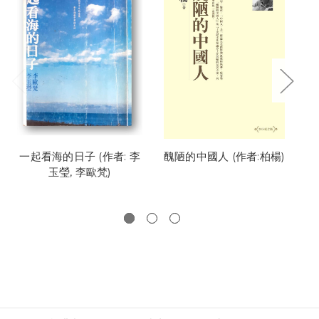
一起看海的日子 (作者: 李
醜陋的中國人 (作者:柏楊)
卑
玉瑩, 李歐梵)