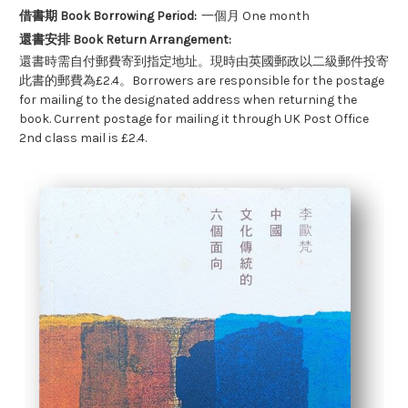
借書期 Book Borrowing Period:
一個月 One month
還書安排 Book Return Arrangement:
還書時需自付郵費寄到指定地址。現時由英國郵政以二級郵件投寄
此書的郵費為£2.4。Borrowers are responsible for the postage
for mailing to the designated address when returning the
book. Current postage for mailing it through UK Post Office
2nd class mail is £2.4.