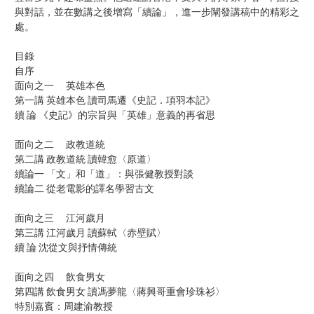
與對話，並在數講之後增寫「續論」，進一步闡發講稿中的精彩之
處。
目錄
自序
面向之一 英雄本色
第一講 英雄本色 讀司馬遷《史記．項羽本記》
續 論 《史記》的宗旨與「英雄」意義的再省思
面向之二 政教道統
第二講 政教道統 讀韓愈〈原道〉
續論一 「文」和「道」：與張健教授對談
續論二 從老電影的譯名學習古文
面向之三 江河歲月
第三講 江河歲月 讀蘇軾〈赤壁賦〉
續 論 沈從文與抒情傳統
面向之四 飲食男女
第四講 飲食男女 讀馮夢龍〈蔣興哥重會珍珠衫〉
特別嘉賓：周建渝教授