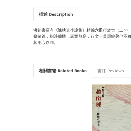
描述 Description
洪範書店有《陳映真小說集》精編六冊行於世（二○○
察敏銳，指涉簡賅，寓意無窮，行文一貫環繞著他不
其用心略同。
相關書籍 Related Books
書評 Reviews