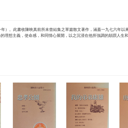
一年）。此書收陳映真前所未曾結集之單篇散文著作，涵蓋一九七六年以
移的理想主義，使命感，和同情心展開，以之沉浸在他所強調的顛躓人生