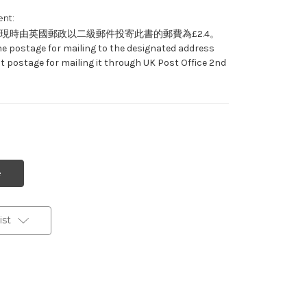
nt:
現時由英國郵政以二級郵件投寄此書的郵費為£2.4。
he postage for mailing to the designated address
t postage for mailing it through UK Post Office 2nd
st