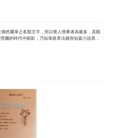
來偶然屬筆之各類文字，而以懷人憶事者為最多，其觀
和荒糲的時代中顯影，乃知筆路章法雖與短篇小說異，