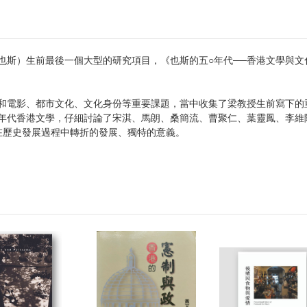
也斯）生前最後一個大型的研究項目，《也斯的五○年代──香港文學與
學和電影、都市文化、文化身份等重要課題，當中收集了梁教授生前寫下的
年代香港文學，仔細討論了宋淇、馬朗、桑簡流、曹聚仁、葉靈鳳、李維
在歷史發展過程中轉折的發展、獨特的意義。