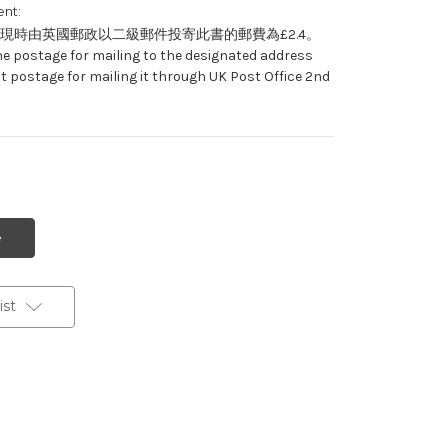
nt:
現時由英國郵政以二級郵件投寄此書的郵費為£2.4。
he postage for mailing to the designated address
t postage for mailing it through UK Post Office 2nd
st