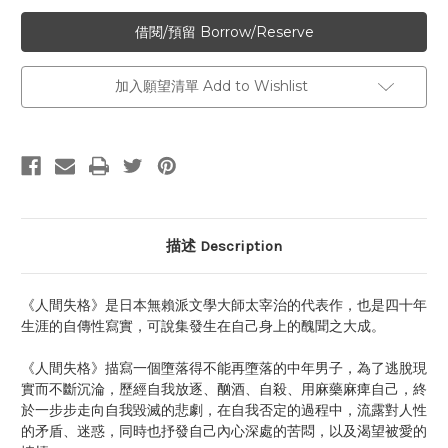
加入願望清單 Add to Wishlist
描述 Description
《人間失格》是日本無賴派文學大師太宰治的代表作，也是四十年
生涯的自傳性寫實，可說集發生在自己身上的醜聞之大成。
《人間失格》描寫一個墮落得不能再墮落的中年男子，為了逃脫現
實而不斷沉淪，歷經自我放逐、酗酒、自殺、用麻藥麻痺自己，終
於一步步走向自我毀滅的悲劇，在自我否定的過程中，流露對人性
的矛盾、迷惑，同時也抒發自己內心深處的苦悶，以及渴望被愛的