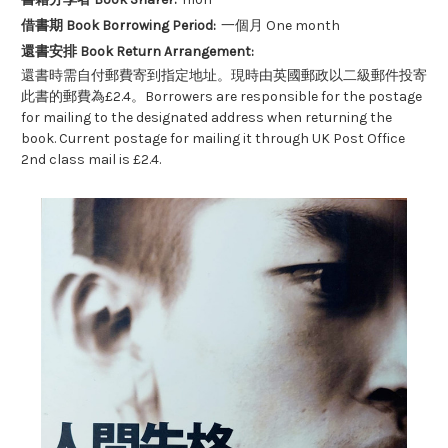
借書期 Book Borrowing Period:
一個月 One month
還書安排 Book Return Arrangement:
還書時需自付郵費寄到指定地址。現時由英國郵政以二級郵件投寄
此書的郵費為£2.4。Borrowers are responsible for the postage
for mailing to the designated address when returning the
book. Current postage for mailing it through UK Post Office
2nd class mail is £2.4.