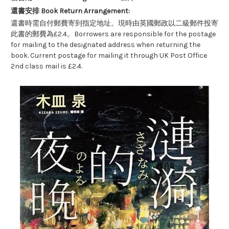
還書安排 Book Return Arrangement:
還書時需自付郵費寄到指定地址。現時由英國郵政以二級郵件投寄
此書的郵費為£2.4。Borrowers are responsible for the postage
for mailing to the designated address when returning the
book. Current postage for mailing it through UK Post Office
2nd class mail is £2.4.