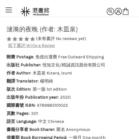
漣漪的夜晚 (作者: 木皿泉)
(未有書評 No reviews yet)
留下書評 Write a Review
郵費 Postage:
免借出運費 Free Outward Shipping
出版社 Publisher:
悅知文化/精誠資訊股份有限公司
作者 Author:
木皿泉 Kizara, Izumi
翻譯 Translator:
楊明綺
版次 Edition:
第一版 1st edition
出版年份 Publication year:
2020
國際書號 ISBN:
9789865101022
頁數 Pages:
301
語言 Language:
中文 Chinese
書籍分享者 Book Sharer:
匿名 Anonymous
借書期 Book Borrowing Period:
一個月 One month