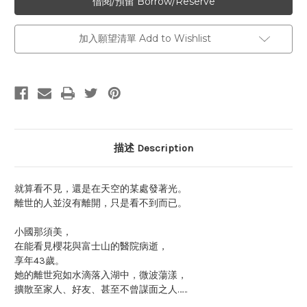
加入願望清單 Add to Wishlist
描述 Description
就算看不見，還是在天空的某處發著光。
離世的人並沒有離開，只是看不到而已。
小國那須美，
在能看見櫻花與富士山的醫院病逝，
享年43歲。
她的離世宛如水滴落入湖中，微波蕩漾，
擴散至家人、好友、甚至不曾謀面之人……