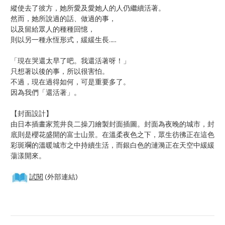
縱使去了彼方，她所愛及愛她人的人仍繼續活著。
然而，她所說過的話、做過的事，
以及留給眾人的種種回憶，
則以另一種永恆形式，緩緩生長……
「現在哭還太早了吧。我還活著呀！」
只想著以後的事，所以很害怕。
不過，現在過得如何，可是重要多了。
因為我們「還活著」。
【封面設計】
由日本插畫家荒井良二操刀繪製封面插圖。封面為夜晚的城市，封
底則是櫻花盛開的富士山景。在溫柔夜色之下，眾生彷彿正在這色
彩斑斕的溫暖城市之中持續生活，而銀白色的漣漪正在天空中緩緩
蕩漾開來。
試閱
(外部連結)