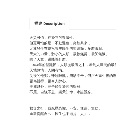
描述 Description
天災可怕，在於它的毀滅性。
但更可怕的是，不動聲色，突如其來，
尤其發生在慶祝救主降生的聖誕節，多麼諷刺。
天大的力量，渺小的人類，欲救無從，欲哭無淚。
除了天意，還能說什麼。
2004年的聖誕節，人類從最痛之中，看到人世間的最
天地無情，人間有情。
災後的他鄉，雖經離亂，殘缺不全，但浴火重生後的
更為難得，更令人醉心。
美麗以外，完全傾倒於它的堅毅、
不屈、自強不息、樂天知命，永誌難忘。
救災之行，我親歷恐懼、不安、無奈、無助。
重新提醒自己﹕醫生也不過是「人」，