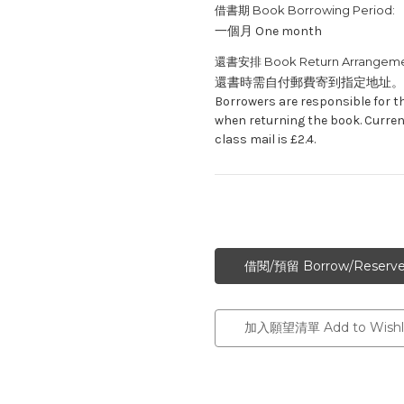
借書期 Book Borrowing Period:
一個月 One month
還書安排 Book Return Arrangeme
還書時需自付郵費寄到指定地址。
Borrowers are responsible for t
when returning the book. Curren
class mail is £2.4.
加入願望清單 Add to Wishli