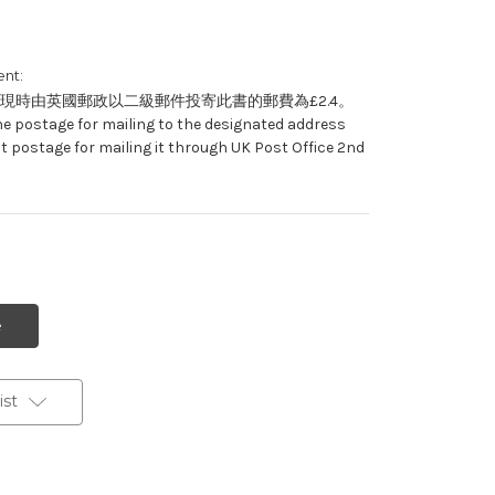
nt:
現時由英國郵政以二級郵件投寄此書的郵費為£2.4。
he postage for mailing to the designated address
t postage for mailing it through UK Post Office 2nd
st