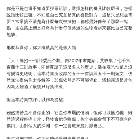
你是不是也還不知道要投票給誰，選擇怎樣的餐具比較環保，怎樣
說話比較正確，不知道自己究竟是真的喜歡對方，還是只是想被需
要？常常搞不清楚為什麼每次被擁抱，都感覺好像差了那麼一點
點，走在路上總是好奇為什麼每個路過的生物看起來都比自己完整
無缺。
那麼恭喜你，你大概就真的是個人類。
「人工擁抱——情詩委託企劃」自2017年末開始，共收集了七千六
百四十三則故事，即使閱讀了這麼多人的歷史，潘柏霖恐怕還是沒
有變得更聰明，這本詩集所收錄的五十一首詩與五十一則短文，仍
然無法提供你太多解答，悲傷依然是不可能停止，潘柏霖還是常常
因為太難過了最後只好笑出來。
但這本詩集或許可以作為提醒。
雖然痛苦是不會停止的，它是你專屬的怪物，但你可以擁抱牠，雖
然這過程疼痛非常，怪物會把你咬傷，你全身都會留下不可癒合的
傷口。面對個人的深淵，你一定會愈來愈討厭自己。
但先擁抱黑暗，你才可能慢慢學會擁抱自己。