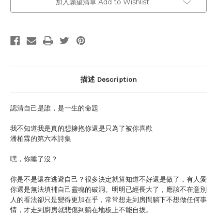
加入願望清單 Add to Wishlist
描述 Description
認清自己是誰，是一生的命題
我不知道我是真的想擁抱你還是只為了被你喜歡
潘柏霖的第六本詩集
嘿，你睡了沒？
你是不是還在逃避自己？很多決定就算知道不好還是做了，有人愛
你還是無法填補自己靈魂的破洞。明明已經長大了，應該不在意別
人的看法卻只是變得更加在乎，常常想走到房間躺下不想做任何事
情，才走到廚房就悲傷到躺在地板上不能自拔。