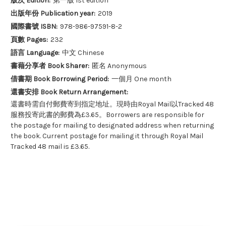
版次 Edition:
第一版 1st edition
出版年份 Publication year:
2019
國際書號 ISBN:
978-986-97591-8-2
頁數 Pages:
232
語言 Language:
中文 Chinese
書藉分享者 Book Sharer:
匿名 Anonymous
借書期 Book Borrowing Period:
一個月 One month
還書安排 Book Return Arrangement:
還書時需自付郵費寄到指定地址。現時由Royal Mail以Tracked 48
服務投寄此書的郵費為£3.65。Borrowers are responsible for
the postage for mailing to designated address when returning
the book. Current postage for mailing it through Royal Mail
Tracked 48 mail is £3.65.