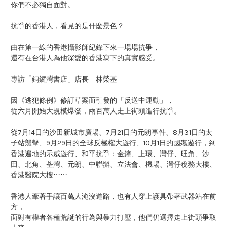
你們不必獨自面對。
抗爭的香港人，看見的是什麼景色？
由在第一線的香港攝影師紀錄下來一場場抗爭，
還有在台港人為他深愛的香港寫下的真實感受。
專訪「銅鑼灣書店」店長 林榮基
因《逃犯條例》修訂草案而引發的「反送中運動」，
從六月開始大規模爆發，兩百萬人走上街頭進行抗爭。
從7月14日的沙田新城市廣場、7月21日的元朗事件、8月31日的太
子站襲擊、9月29日的全球反極權大遊行、10月1日的國殤遊行，到
香港遍地的示威遊行、和平抗爭：金鐘、上環、灣仔、旺角、沙
田、北角、荃灣、元朗、中聯辦、立法會、機場、灣仔稅務大樓、
香港醫院大樓⋯⋯
香港人牽著手讓百萬人淹沒道路，也有人穿上護具帶著武器站在前
方，
面對有權者各種荒誕的行為與暴力打壓，他們仍選擇走上街頭爭取