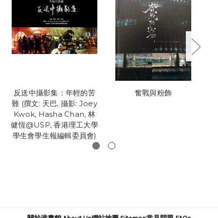
反送中攝影集：年輕的苦
奮戰與粉飾
榮
難 (撰文: 天巴, 攝影: Joey
Kwok, Hasha Chan, 林
健恆@USP, 香港理工大學
學生會學生報編輯委員會)