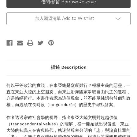
加入願望清單 Add to Wishlist
描述 Description
何以平等政治的實踐，在東亞總是窒礙難行？極權主義的惡靈，一
直在東亞大陸的上空迴旋，而東亞沿海國家爭取自由民主的進程，
亦是崎嶇難行。本書作者認為這個現象，並不能單純歸咎於個別政
權，而必須在長時段（longue durée）的歷史中尋找答案。
作者透過宗教社會學的視野，指出東亞大陸文明對超越價值
（transcendental values）的理解，從一開始就出現偏差：東亞
大陸的知識人在古典時代，執迷於尊卑分明的「忠」與論資排輩的
「孝」，而無法真正理解超越價值的概念。根據此等邏輯形成的擬