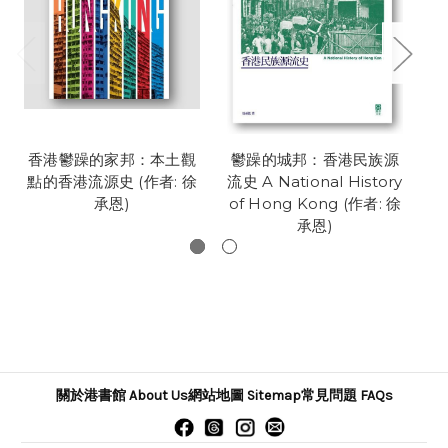
香港鬱躁的家邦：本土觀
鬱躁的城邦：香港民族源
點的香港流源史 (作者: 徐
流史 A National History
港
承恩)
of Hong Kong (作者: 徐
Ho
承恩)
關於港書館 About Us
網站地圖 Sitemap
常見問題 FAQs