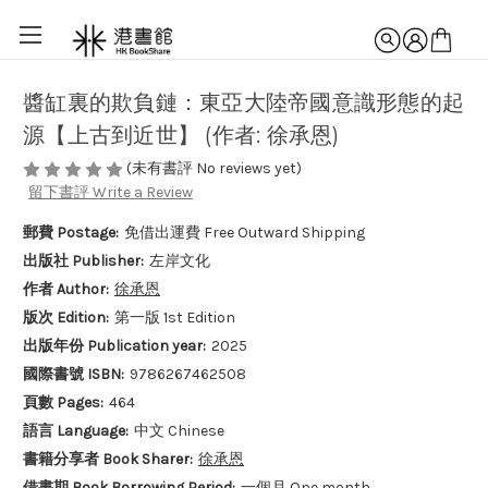
醬缸裏的欺負鏈：東亞大陸帝國意識形態的起
源【上古到近世】 (作者: 徐承恩)
(未有書評 No reviews yet)
留下書評 Write a Review
郵費 Postage:
免借出運費 Free Outward Shipping
出版社 Publisher:
左岸文化
作者 Author:
徐承恩
版次 Edition:
第一版 1st Edition
出版年份 Publication year:
2025
國際書號 ISBN:
9786267462508
頁數 Pages:
464
語言 Language:
中文 Chinese
書籍分享者 Book Sharer:
徐承恩
借書期 Book Borrowing Period:
一個月 One month