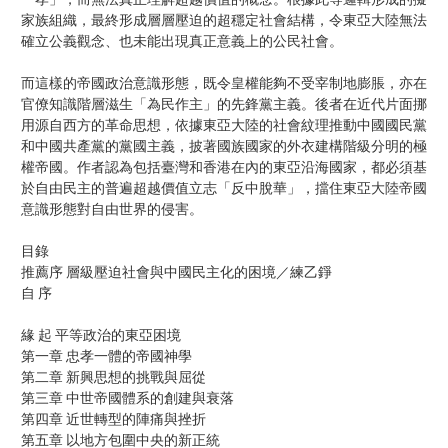
家族組織，最終形成層層壓迫的超穩定社會結構，令東亞大陸無法
確立公義觀念、也未能出現真正意義上的公民社會。
而這樣的帝國政治意識形態，既令皇權能夠不受宰制地膨脹，亦在
官僚知識階層滋生「為民作主」的先鋒黨主義。後者在近代片面挪
用源自西方的革命思想，依據東亞大陸的社會紋理推動中國國民黨
和中國共產黨的黨國主義，披著國族國家的外衣建構階級分明的極
權帝國。作者認為包括臺灣和香港在內的東亞沿海國家，都必須基
於自由民主的普遍超越價值立志「反中脫華」，擋住東亞大陸帝國
意識形態對自由世界的侵害。
目錄
推薦序 層級壓迫社會與中國民主化的困境／練乙錚
自 序
緣 起 平等政治的東亞困境
第一章 忠孝一體的帝國神學
第二章 新興思想的挑戰與屈從
第三章 中世帝國體系的創建與衰落
第四章 近世轉型的陣痛與挫折
第五章 以地方包圍中央的新正統