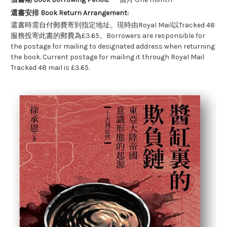
還書安排 Book Return Arrangement:
還書時需自付郵費寄到指定地址。現時由Royal Mail以Tracked 48
服務投寄此書的郵費為£3.65。Borrowers are responsible for
the postage for mailing to designated address when returning
the book. Current postage for mailing it through Royal Mail
Tracked 48 mail is £3.65.