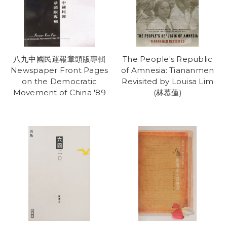
八九中國民運報章頭版專輯
The People's Republic
Newspaper Front Pages
of Amnesia: Tiananmen
on the Democratic
Revisited by Louisa Lim
Movement of China '89
(林慕蓮)