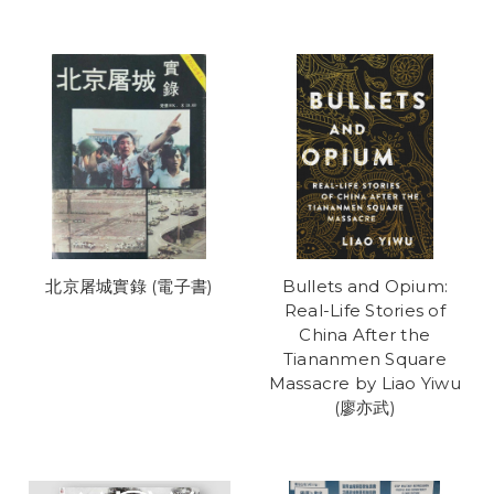
北京屠城實錄 (電子書)
Bullets and Opium:
Real-Life Stories of
China After the
Tiananmen Square
Massacre by Liao Yiwu
(廖亦武)