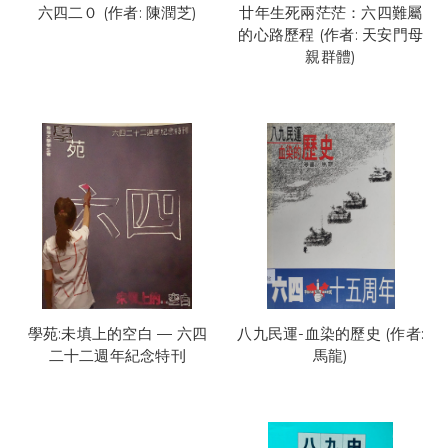
六四二０ (作者: 陳潤芝)
廿年生死兩茫茫：六四難屬
的心路歷程 (作者: 天安門母
親群體)
學苑:未填上的空白 — 六四
八九民運-血染的歷史 (作者:
二十二週年紀念特刊
馬龍)