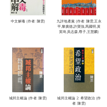
中文解毒 (作者: 陳雲)
九評地產黨 (作者: 陳雲,王永
平,黎廣德,許寶強,馬國明,黃
英琦,吳志森,尊子,王慧麟)
城邦主權論 (作者: 陳雲)
城邦主權論 2: 希望政治 (作
者: 陳雲)