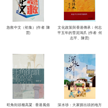
急救中文（初集）(作者: 陳
文化政策與香港傳承︰何志
雲)
平五年的雪泥鴻爪 (作者: 何
志平、陳雲)
旺角街頭種高粱 : 香港風俗
深水埗：大家捱出頭的地方