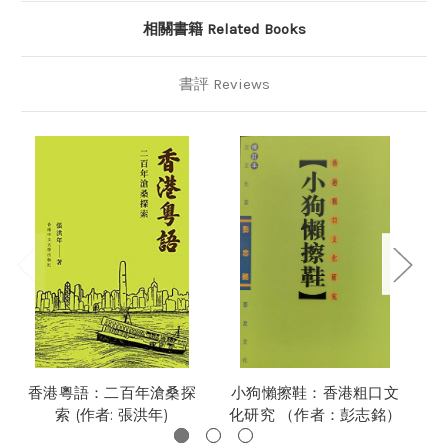
相關書籍 Related Books
書評 Reviews
香港粵語：二百年滄桑探
小狗懶擦鞋：香港粗口文
通
索 (作者: 張洪年)
化研究 （作者：彭志銘）