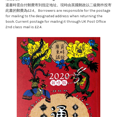
還書時需自付郵費寄到指定地址。現時由英國郵政以二級郵件投寄
此書的郵費為£2.4。Borrowers are responsible for the postage
for mailing to the designated address when returning the
book. Current postage for mailing it through UK Post Office
2nd class mail is £2.4.