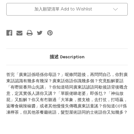
加入願望清單 Add to Wishlist
描述 Description
答完「廣東話係唔係你母語？」呢條問題後，再問問自己，你對廣
東話認識有幾多有幾深？廣東話俗語你識幾多個？究竟點解要話
「有嘢留番拜山先講」？你知道唔同廣東話諺語同歇後語背後嘅含
意，定其實係人講你又講？「單眼佬睇老婆」即係乜？「神仙放
屁」又點解？你又有冇聽過「大笨象，揸支槍，去打仗，打唔贏，
返嚟食碗辣椒醬」或者其他慢慢失傳嘅廣東話童謠？你知道C0T係
凍檸茶，但其他茶餐廳術語，髮型屋術語同的士術語你又知幾多？