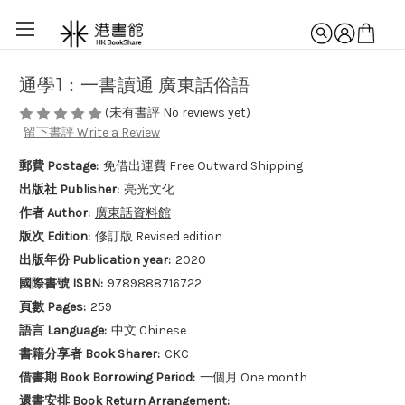
通學1：一書讀通 廣東話俗語
(未有書評 No reviews yet)
留下書評 Write a Review
郵費 Postage:
免借出運費 Free Outward Shipping
出版社 Publisher:
亮光文化
作者 Author:
廣東話資料館
版次 Edition:
修訂版 Revised edition
出版年份 Publication year:
2020
國際書號 ISBN:
9789888716722
頁數 Pages:
259
語言 Language:
中文 Chinese
書籍分享者 Book Sharer:
CKC
借書期 Book Borrowing Period:
一個月 One month
還書安排 Book Return Arrangement: