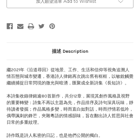
加入願望清單 Add to Wishlist
描述 Description
繼2021年《沿道尋回》從地景、工作、生活和信仰等視角追溯人
情百態與城市變遷，香港詩人律銘再次跳出舊有框框，以敏銳觸覺
繼續捕捉日常閃現的微光與暗湧，匯聚成全新詩集《長短詩》。
本詩集收錄律銘逾80首新作，共分12章，展現其創作風格及視野
的重要轉變：詩集不再以主題為先，作品排序及詩句深具玩味，靜
待讀者發掘；作品風格多變，時而直白如對話，時而抒情若低吟，
偶帶諷刺的鋒芒，夾雜粵語的情感韻味，旨在翻出詩人哲思與社會
日常的多重紋理。
詩作既是詩人私密的日記，也是他們公開的獨白。