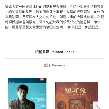
誠邀大家一同跟隨律銘的細膩眼光與筆觸，在詩中探索生活種種微
小瞬間與深刻反思，透過病榻前的凝視、親情的綿密絮語、創作的
自我詰問，乃至與友人交心的片刻，與對世事的冷眼或熱腸，在裂
縫裡採擷詩意與微光，藉字句記錄我們或長或短的情思與生命軌
跡，用聲韻重新丈量生活的暗啞或燦爛——你寫就是，你讀就是。
相關書籍 Related Books
書評 Reviews