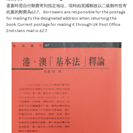
還書時需自付郵費寄到指定地址。現時由英國郵政以二級郵件投寄
此書的郵費為£2.7。Borrowers are responsible for the postage
for mailing to the designated address when returning the
book. Current postage for mailing it through UK Post Office
2nd class mail is £2.7.