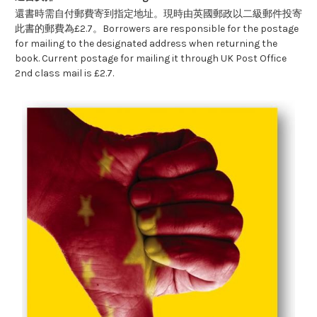
還書時需自付郵費寄到指定地址。現時由英國郵政以二級郵件投寄
此書的郵費為£2.7。Borrowers are responsible for the postage
for mailing to the designated address when returning the
book. Current postage for mailing it through UK Post Office
2nd class mail is £2.7.