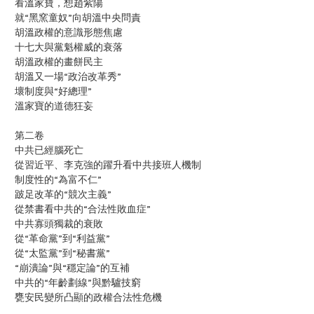
看溫家寶，想趙紫陽
就“黑窯童奴”向胡溫中央問責
胡溫政權的意識形態焦慮
十七大與黨魁權威的衰落
胡溫政權的畫餅民主
胡溫又一場“政治改革秀”
壞制度與“好總理”
溫家寶的道德狂妄
第二卷
中共已經腦死亡
從習近平、李克強的躍升看中共接班人機制
制度性的“為富不仁”
跛足改革的“競次主義”
從禁書看中共的“合法性敗血症”
中共寡頭獨裁的衰敗
從“革命黨”到“利益黨”
從“太監黨”到“秘書黨”
“崩潰論”與“穩定論”的互補
中共的“年齡劃線”與黔驢技窮
甕安民變所凸顯的政權合法性危機