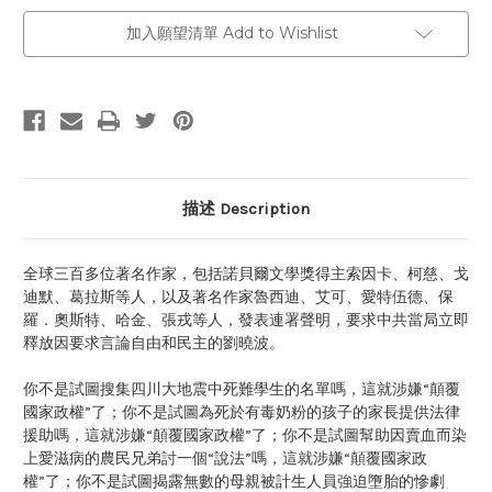
加入願望清單 Add to Wishlist
描述 Description
全球三百多位著名作家，包括諾貝爾文學獎得主索因卡、柯慈、戈
迪默、葛拉斯等人，以及著名作家魯西迪、艾可、愛特伍德、保
羅．奧斯特、哈金、張戎等人，發表連署聲明，要求中共當局立即
釋放因要求言論自由和民主的劉曉波。
你不是試圖搜集四川大地震中死難學生的名單嗎，這就涉嫌“顛覆
國家政權”了；你不是試圖為死於有毒奶粉的孩子的家長提供法律
援助嗎，這就涉嫌“顛覆國家政權”了；你不是試圖幫助因賣血而染
上愛滋病的農民兄弟討一個“說法”嗎，這就涉嫌“顛覆國家政
權”了；你不是試圖揭露無數的母親被計生人員強迫墮胎的慘劇