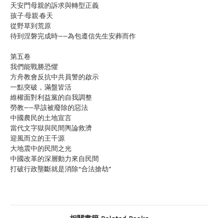
天安門母親的訴求與轉型正義
孩子·母親·春天
從野草到荒原
待到涅磐完成時——為包遵信先生安葬而作
第五卷
我們能戰勝恐懼
方舟教會反抗中共員警的啟示
一點突破，滿盤皆活
維權面對利益黨的自我調整
勞教——早該被廢除的惡法
中國農民的土地宣言
當代文字獄與民間輿論救濟
迎風而立的王千源
大地震中的民間之光
中國改革的深層動力來自民間
打破行政壟斷就是消除“合法搶劫”