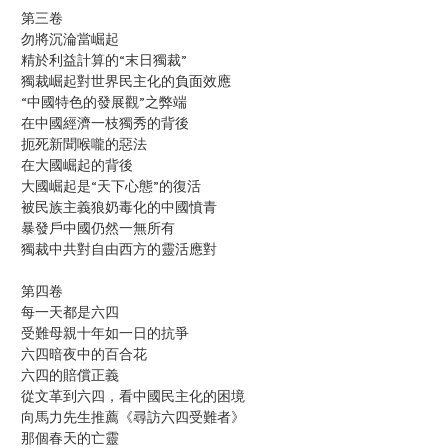
第三卷
勿將沉淪當崛起
精於利益計算的“末日獨裁”
獨裁崛起對世界民主化的負面效應
“中國特色的發展觀”之弊端
在中國經濟一枝獨秀的背後
扼死新聞喉嚨的惡法
在大國崛起的背後
大國崛起是“天下心態”的復活
被民族主義狼奶毒化的中國憤青
暴發戶中國仍然一無所有
獨裁中共對自由西方的靈活應對
第四卷
每一天都是六四
受難母親十年如一日的抗爭
六四暗夜中的百合花
六四的賠償正義
從文革到六四，看中國民主化的困境
向馬力先生推薦《尋訪六四受難者》
那個春天的亡靈