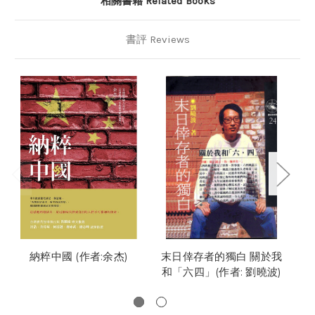
相關書籍 Related Books
書評 Reviews
納粹中國 (作者:余杰)
末日倖存者的獨白 關於我
和「六四」(作者: 劉曉波)
百