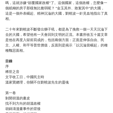
嗎，這就涉嫌“顛覆國家政權”了。這個國家，這個政權，怎麼像一
個紙糊的房子那樣無比脆弱呢？ “金玉其外、敗絮其中”的大國，
這是一個外表崛起、精神沉淪的大國，劉曉波一針見血地指出了真
相。
二十年來劉曉波不斷發出獅子吼，都是為了挽救一個一天天沉淪下
去的大國，希望他有一天會回到文明的正流。本書所收五十篇文章
是他在再度入獄前寫成的，包括兩個方面：正面是伸張自由、民
主、人權、和平等普世價值，反面則是揭示「以沉淪當崛起」的種
種醜惡面相。
目錄
序
稀世之音
文字收工日，中國民主時
溫家寶總理，你關不住劉曉波先生的靈魂
第一卷
剝開胡溫的畫皮
找不到方向的胡溫政權
胡錦濤漫畫事件的背後