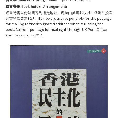
還書安排 Book Return Arrangement:
還書時需自付郵費寄到指定地址。現時由英國郵政以二級郵件投寄
此書的郵費為£2.7。Borrowers are responsible for the postage
for mailing to the designated address when returning the
book. Current postage for mailing it through UK Post Office
2nd class mail is £2.7.