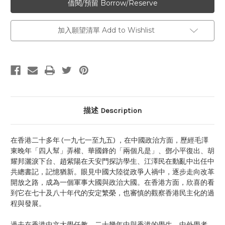
加入願望清單 Add to Wishlist
描述 Description
在香港二十多年 (一九七一至九五) ，在中國政治方面，歷經毛澤
東晚年「四人幫」弄權、華國鋒的「兩個凡是」、鄧小平復出、胡
耀邦灑淚下台、趙紫陽在天安門探訪學生、江澤民在動亂中出任中
共總書記，記憶猶新。眼見中國大陸從政爭人禍中，逐步走向改革
開放之路，成為一個軍事大國與政治大國。在香港方面，欣喜的看
到它在七十及八十年代的安定繁榮，也審慎的觀察香港民主化的過
程與發展。
過去在香港中文大學任教，二十幾年中與香港的學生、中外學者、