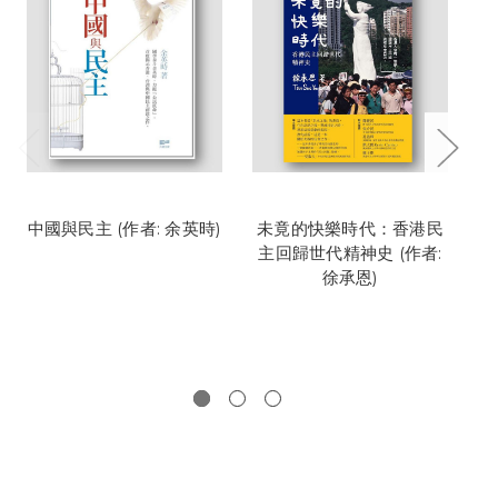
中國與民主 (作者: 余英時)
未竟的快樂時代：香港民
民
主回歸世代精神史 (作者:
徐承恩)