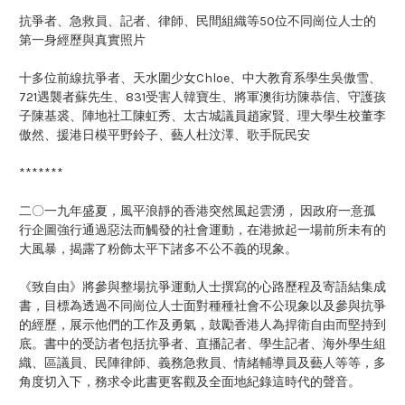
抗爭者、急救員、記者、律師、民間組織等50位不同崗位人士的
第一身經歷與真實照片
十多位前線抗爭者、天水圍少女Chloe、中大教育系學生吳傲雪、
721遇襲者蘇先生、831受害人韓寶生、將軍澳街坊陳恭信、守護孩
子陳基裘、陣地社工陳虹秀、太古城議員趙家賢、理大學生校董李
傲然、援港日模平野鈴子、藝人杜汶澤、歌手阮民安
*******
二〇一九年盛夏，風平浪靜的香港突然風起雲湧， 因政府一意孤
行企圖強行通過惡法而觸發的社會運動，在港掀起一場前所未有的
大風暴，揭露了粉飾太平下諸多不公不義的現象。
《致自由》將參與整場抗爭運動人士撰寫的心路歷程及寄語結集成
書，目標為透過不同崗位人士面對種種社會不公現象以及參與抗爭
的經歷，展示他們的工作及勇氣，鼓勵香港人為捍衛自由而堅持到
底。書中的受訪者包括抗爭者、直播記者、學生記者、海外學生組
織、區議員、民陣律師、義務急救員、情緒輔導員及藝人等等，多
角度切入下，務求令此書更客觀及全面地紀錄這時代的聲音。