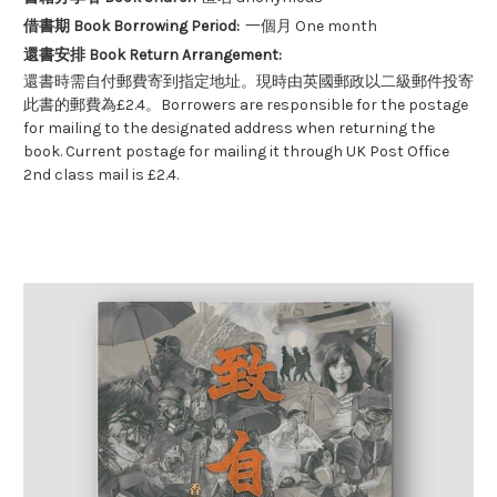
借書期 Book Borrowing Period:
一個月 One month
還書安排 Book Return Arrangement:
還書時需自付郵費寄到指定地址。現時由英國郵政以二級郵件投寄
此書的郵費為£2.4。Borrowers are responsible for the postage
for mailing to the designated address when returning the
book. Current postage for mailing it through UK Post Office
2nd class mail is £2.4.