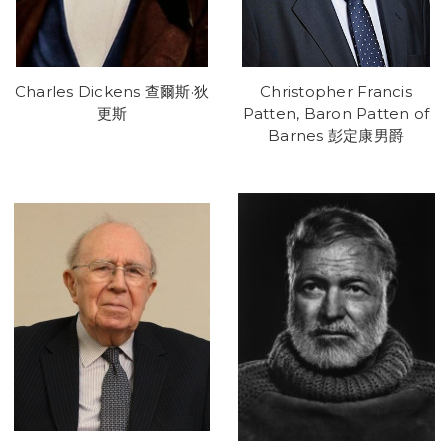
Charles Dickens 查爾斯·狄
Christopher Francis
更斯
Patten, Baron Patten of
Barnes 彭定康男爵