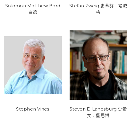
Solomon Matthew Bard
Stefan Zweig 史蒂芬．褚威
白德
格
Stephen Vines
Steven E. Landsburg 史帝
文．藍思博