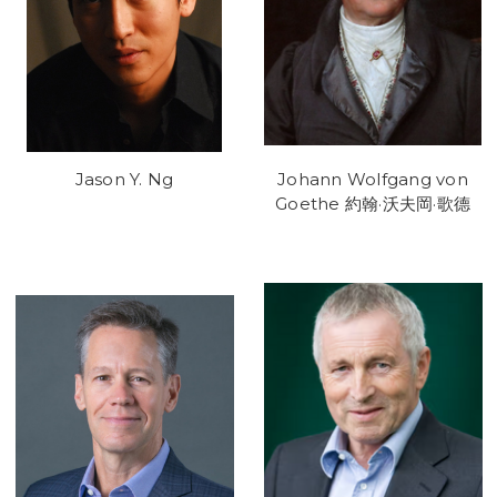
Jason Y. Ng
Johann Wolfgang von
Goethe 約翰·沃夫岡·歌德