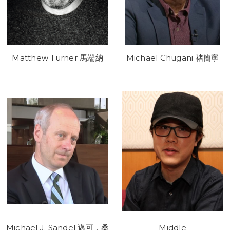
Matthew Turner 馬端納
Michael Chugani 禇簡寧
Michael J. Sandel 邁可．桑
Middle