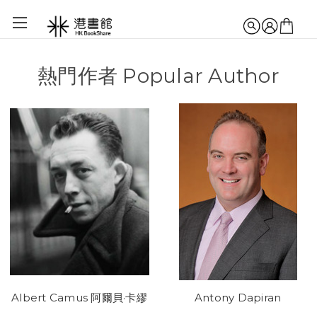
熱門作者 Popular Author
Albert Camus 阿爾貝·卡繆
Antony Dapiran