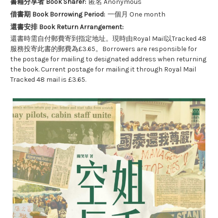
書籍分享者 Book Sharer:
匿名 Anonymous
借書期 Book Borrowing Period:
一個月 One month
還書安排 Book Return Arrangement:
還書時需自付郵費寄到指定地址。現時由Royal Mail以Tracked 48
服務投寄此書的郵費為£3.65。Borrowers are responsible for
the postage for mailing to designated address when returning
the book. Current postage for mailing it through Royal Mail
Tracked 48 mail is £3.65.