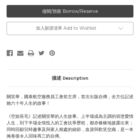
加入願望清單 Add to Wishlist
描述 Description
關笑華，國泰航空服務員工會前主席，首次出版自傳，全方位記述
她六十年人生的故事！
《空姐長毛》記述關笑華的人生故事。上半場成為主調的胡塗愛情
人生，到下半場全情投入的工會抗爭歷程，都赤條條地披露出來；
同時回顧兒時趣事及與家人相處的細節，血淚與歡笑交織，是一本
掩卷後令人回味再三的自傳。