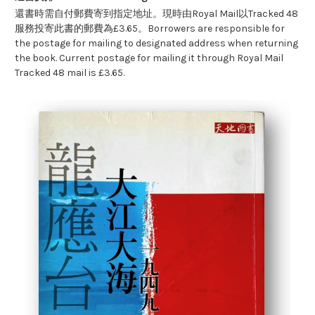
還書時需自付郵費寄到指定地址。現時由Royal Mail以Tracked 48
服務投寄此書的郵費為£3.65。Borrowers are responsible for
the postage for mailing to designated address when returning
the book. Current postage for mailing it through Royal Mail
Tracked 48 mail is £3.65.