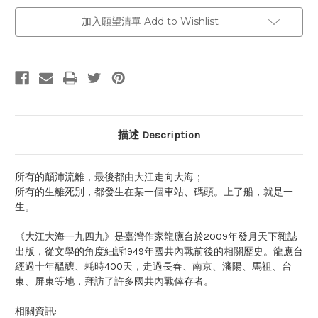
加入願望清單 Add to Wishlist
描述 Description
所有的顛沛流離，最後都由大江走向大海；
所有的生離死別，都發生在某一個車站、碼頭。上了船，就是一
生。
《大江大海一九四九》是臺灣作家龍應台於2009年發月天下雜誌
出版，從文學的角度細訴1949年國共內戰前後的相關歷史。龍應台
經過十年醞釀、耗時400天，走過長春、南京、瀋陽、馬祖、台
東、屏東等地，拜訪了許多國共內戰倖存者。
相關資訊: