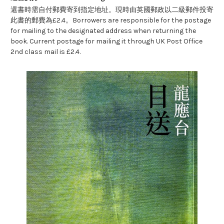
還書時需自付郵費寄到指定地址。現時由英國郵政以二級郵件投寄
此書的郵費為£2.4。Borrowers are responsible for the postage
for mailing to the designated address when returning the
book. Current postage for mailing it through UK Post Office
2nd class mail is £2.4.