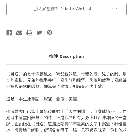
加入願望清單 Add to Wishlist
描述 Description
《目送》的七十四篇散文，寫父親的逝、母親的老、兒子的離、朋
友的牽掛、兄弟的攜手共行，寫失敗和脆弱、失落和放手，寫纏綿
不捨和絕然的虛無。她寫盡了幽微，如燭光冷照山壁。
這是一本生死筆記，深邃，憂傷，美麗。
作者曾說自己當上母親後開始上「人生的課」，自謙成績不佳，而
她口中這堂困難無比的課，正是我們所有人必上且百味雜陳的一堂
課，正如她在〈目送〉這篇近期傳閱率最高的文字中寫道：我慢慢
地、慢慢地了解到，所謂父女母子一場，只不過意味著，你和他的