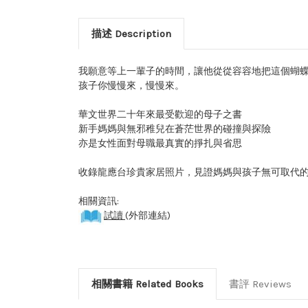
描述 Description
我願意等上一輩子的時間，讓他從從容容地把這個蝴
孩子你慢慢來，慢慢來。
華文世界二十年來最受歡迎的母子之書
新手媽媽與無邪稚兒在蒼茫世界的碰撞與探險
亦是女性面對母職最真實的掙扎與省思
收錄龍應台珍貴家居照片，見證媽媽與孩子無可取代
相關資訊:
試讀
(外部連結)
相關書籍 Related Books
書評 Reviews