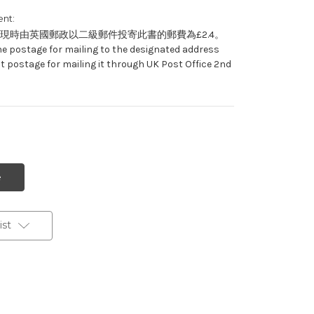
nt:
現時由英國郵政以二級郵件投寄此書的郵費為£2.4。
he postage for mailing to the designated address
t postage for mailing it through UK Post Office 2nd
st