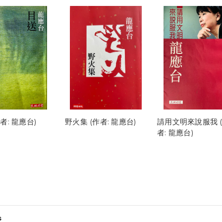
者: 龍應台)
野火集 (作者: 龍應台)
請用文明來說服我 
者: 龍應台)
s