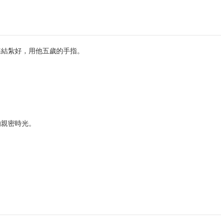
蝶結紮好，用他五歲的手指。
的親密時光。