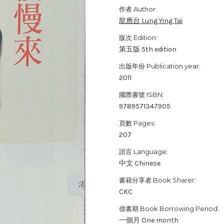
作者 Author:
龍應台 Lung Ying Tai
版次 Edition:
第五版 5th edition
出版年份 Publication year:
2011
國際書號 ISBN:
9789571347905
頁數 Pages:
207
語言 Language:
中文 Chinese
書籍分享者 Book Sharer:
CKC
借書期 Book Borrowing Period:
一個月 One month