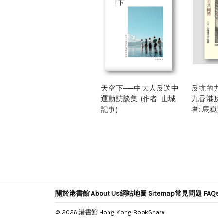
天空下──中大人反送中
反抗的
運動訪談集 (作者: 山城
九香港反
記事)
者: 馬嶽
關於港書館 About Us
網站地圖 Sitemap
常見問題 FAQ
© 2026 港書館 Hong Kong BookShare