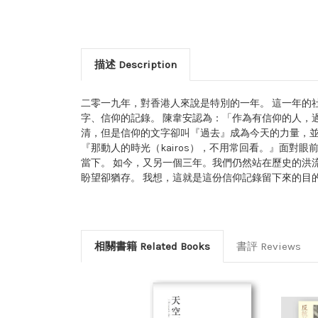
描述 Description
二零一九年，對香港人來說是特別的一年。 這一年的
字、信仰的記錄。 陳韋安認為：「作為有信仰的人，
清，但是信仰的文字卻叫『過去』成為今天的力量，
『那動人的時光（kairos），不用常回看。』面
當下。 如今，又另一個三年。我們仍然站在歷史的洪
盼望卻猶存。 我想，這就是這份信仰記錄留下來的目
相關書籍 Related Books
書評 Reviews