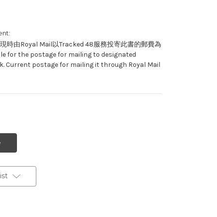
nt:
Royal Mail以Tracked 48服務投寄此書的郵費為
 for the postage for mailing to designated
. Current postage for mailing it through Royal Mail
st