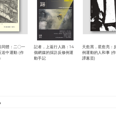
共同體：二〇一
記者，上返行人路：14
天愈黑，星愈亮：
送中運動 (作
個網媒的採訪反修例運
例運動的人和事 (作
)
動手記
譚蕙芸)
s