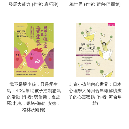
發展大能力 (作者: 袁巧玲)
鴉世界 (作者: 荷內‧巴爾第)
我不是壞小孩，只是愛生
走進小孩的內心世界：日本
氣：40個幫助孩子控制怒氣
心理學大師河合隼雄解讀孩
的活動 (作者: 勞倫斯．夏皮
子的心靈密碼 (作者: 河合隼
羅; 札克．佩塔-海勒; 安娜．
雄)
格林沃爾德)