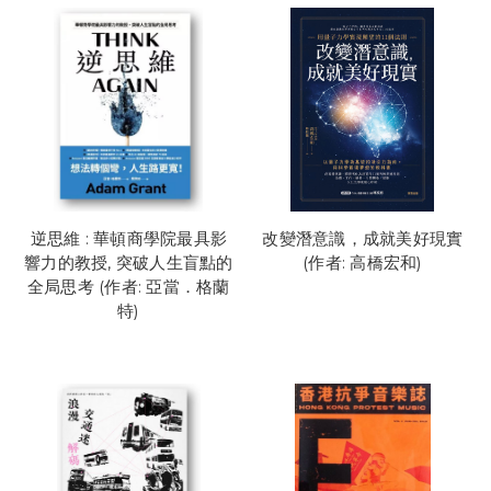
逆思維 : 華頓商學院最具影
改變潛意識，成就美好現實
響力的教授, 突破人生盲點的
(作者: 高橋宏和)
全局思考 (作者: 亞當．格蘭
特)