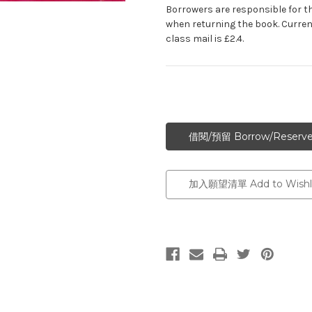
Borrowers are responsible for t
when returning the book. Curren
class mail is £2.4.
加入願望清單 Add to Wishli