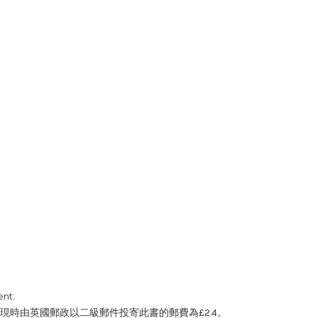
nt:
現時由英國郵政以二級郵件投寄此書的郵費為£2.4。