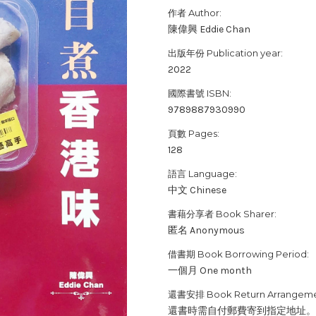
作者 Author:
陳偉興 Eddie Chan
出版年份 Publication year:
2022
國際書號 ISBN:
9789887930990
頁數 Pages:
128
語言 Language:
中文 Chinese
書藉分享者 Book Sharer:
匿名 Anonymous
借書期 Book Borrowing Period:
一個月 One month
還書安排 Book Return Arrangeme
還書時需自付郵費寄到指定地址。