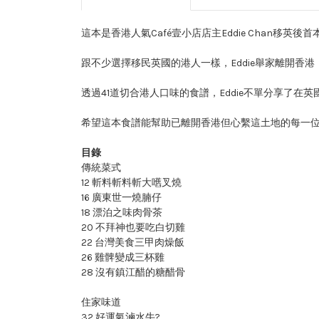
這本是香港人氣Café壹小店店主Eddie Chan移
跟不少選擇移民英國的港人一樣，Eddie舉家離開
透過41道切合港人口味的食譜，Eddie不單分享了
希望這本食譜能幫助已離開香港但心繫這土地的每一
目錄
傳統菜式
12 斬料斬料斬大嚿叉燒
16 廣東世一燒腩仔
18 漂泊之味肉骨茶
20 不拜神也要吃白切雞
22 台灣美食三甲肉燥飯
26 雞髀變成三杯雞
28 沒有鎮江醋的糖醋骨
住家味道
32 好運氣滷水牛?