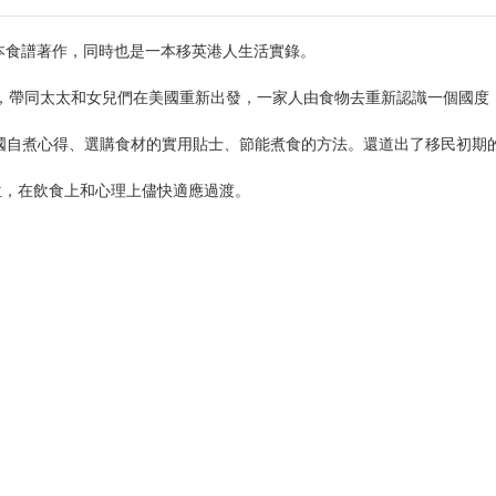
英後首本食譜著作，同時也是一本移英港人生活實錄。
香港，帶同太太和女兒們在美國重新出發，一家人由食物去重新認識一個國
在英國自煮心得、選購食材的實用貼士、節能煮食的方法。還道出了移民初期
位，在飲食上和心理上儘快適應過渡。