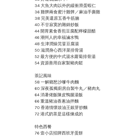
34 大魚大肉以外的緩衝滑蛋蝦仁
36 雞髀兩食蜜汁雞髀／麻油手撕雞
38 完美還原五香牛筋腩
40 不廿寂寞的雜錦炒飯
44 開胃素食香煎豆腐配檸檬甜醋
46 潮州人的幸福滷水鴨
48 生津潤燥芫荽豆腐湯
50 滋潤身心西洋菜排骨湯
52 最方便的中式湯水蘿蔔排骨湯
54 資源善用自家製豬肉鬆
茶記風味
58 一解鄉愁沙嗲牛肉麵
60 深夜孤獨廚房自製牛丸／豬肉丸
64 消暑佬飯陳皮鴨腿湯飯
66 重溫豬油香蔥油拌麵
70 香港情懷豉油王銀芽炒麵
72 港式奶茶是這樣煉成的
特色西餐
76 壹小店招牌西班牙蛋餅