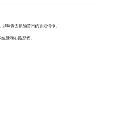
度，以味覺去懷緬昔日的香港情懷。
的生活和心路歷程。