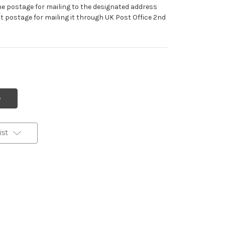
he postage for mailing to the designated address
t postage for mailing it through UK Post Office 2nd
st